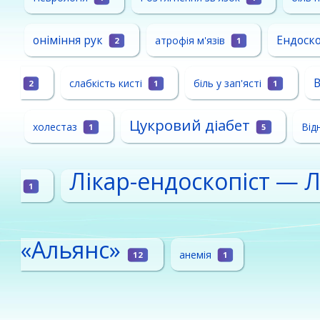
оніміння рук
Ендоско
атрофія м'язів
2
1
В
слабкість кисті
біль у зап'ясті
2
1
1
Цукровий діабет
холестаз
Від
1
5
Лікар-ендоскопіст — 
1
«Альянс»
анемія
12
1