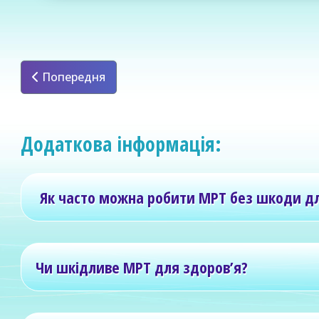
Попередня стаття: МРТ суглобів: коліна, плеча, к
Попередня
Додаткова інформація:
Як часто можна робити МРТ без шкоди дл
Чи шкідливе МРТ для здоров’я?