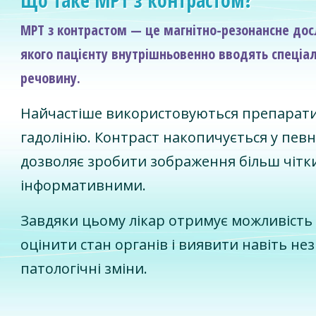
Що таке МРТ з контрастом?
МРТ з контрастом — це магнітно-резонансне дос
якого пацієнту внутрішньовенно вводять спеціа
речовину.
Найчастіше використовуються препарати
гадолінію. Контраст накопичується у пев
дозволяє зробити зображення більш чітк
інформативними.
Завдяки цьому лікар отримує можливість
оцінити стан органів і виявити навіть не
патологічні зміни.