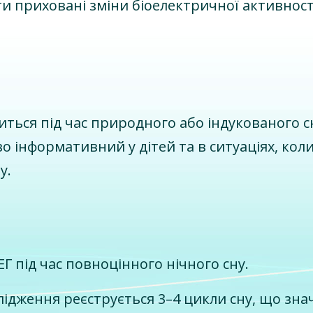
 приховані зміни біоелектричної активності
ться під час природного або індукованого сн
о інформативний у дітей та в ситуаціях, кол
у.
Г під час повноцінного нічного сну.
слідження реєструється 3–4 цикли сну, що зн