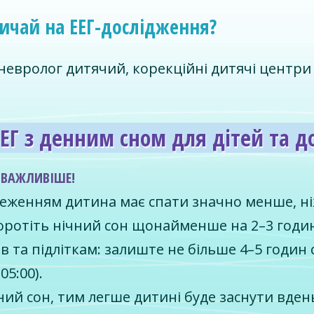
вичай на ЕЕГ-дослідження?
евролог дитячий, корекційні дитячі центри - 
ЕЕГ з денним сном для дітей та д
АЙВАЖЛИВІШЕ!
теженням дитина має спати значно менше, ні
скоротіть нічний сон щонайменше на 2–3 годи
ів та підліткам: залиште не більше 4–5 годин 
05:00).
ий сон, тим легше дитині буде заснути вдень