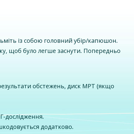
зьміть із собою головний убір/капюшон.
ку, щоб було легше заснути. Попередньо
 результати обстежень, диск МРТ (якщо
ЕГ-дослідження.
шкодовується додатково.