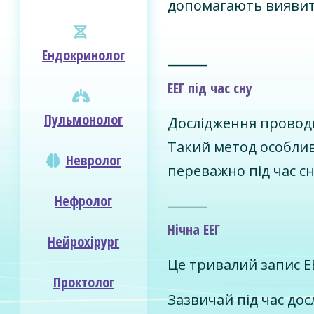
допомагають виявити
Ендокринолог
⸻
ЕЕГ під час сну
Пульмонолог
Дослідження проводи
Такий метод особлив
Невролог
переважно під час сн
Нефролог
⸻
Нічна ЕЕГ
Нейрохірург
Це тривалий запис ЕЕ
Проктолог
Зазвичай під час до