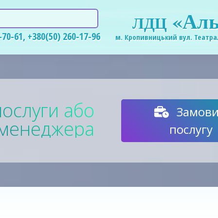
«Аль
ЛДЦ
-70-61
,
+380(50) 260-17-96
м. Кропивницький вул. Театра
ослуги або
Замови
д менеджера
послугу