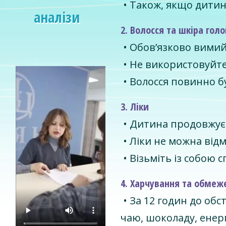
• Також, якщо дитин
аналізи
2. Волосся та шкіра гол
• Обов’язково вимий
• Не використовуйте 
• Волосся повинно бу
3. Ліки
• Дитина продовжує 
• Ліки не можна відм
• Візьміть із собою 
4. Харчування та обмеж
• За 12 годин до обс
чаю, шоколаду, енерг