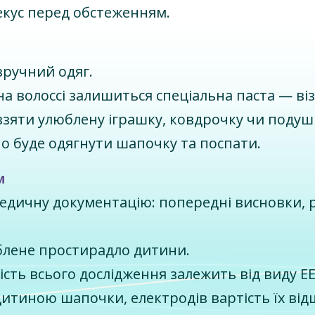
кус перед обстеженням.
зручний одяг.
на волоссі залишиться спеціальна паста — ві
взяти улюблену іграшку, ковдрочку чи подуш
но буде одягнути шапочку та поспати.
и
 медичну документацію: попередні висновки,
блене простирадло дитини.
сть всього дослідження залежить від виду Е
итиною шапочки, електродів вартість їх від