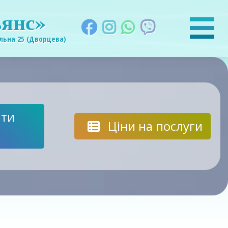
янс»
льна 25 (Дворцева)
ти
Ціни на послуги