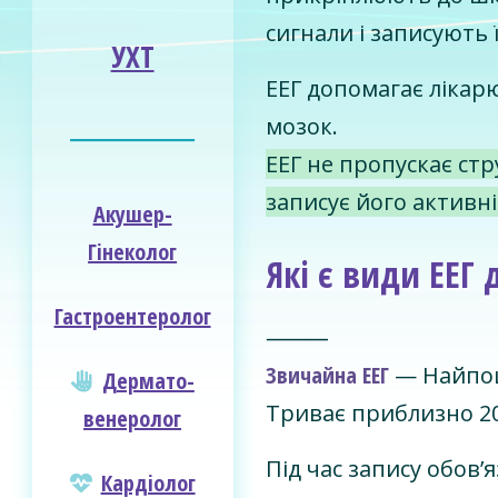
сигнали і записують ї
УХТ
ЕЕГ допомагає лікар
мозок.
________________
ЕЕГ не пропускає ст
записує його активні
Акушер-
Гінеколог
Які є види ЕЕГ
Гастроентеролог
⸻
Звичайна ЕЕГ
— Найпош
Дермато­
Триває приблизно 20
венеролог
Під час запису обов’
Кардіолог