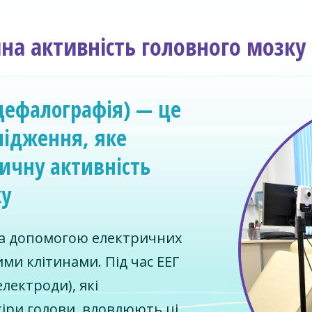
чна активність головного мозк
нцефалографія) — це
лідження, яке
ичну активність
ку
а допомогою електричних
ми клітинами. Під час ЕЕГ
електроди), які
іри голови, вловлюють ці