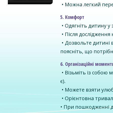
• Можна легкий пере
5. Комфорт
• Одягніть дитину у 
• Після дослідження 
• Дозвольте дитині 
поясніть, що потріб
6. Організаційні момент
• Візьміть із собою
є).
• Можете взяти улю
• Орієнтовна тривалі
• При пошкодженні д