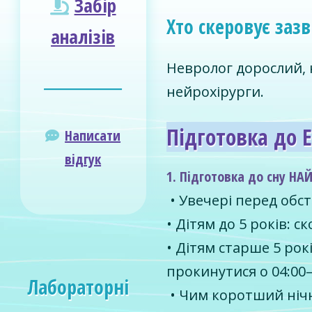
Забір
Хто скеровує заз
аналізів
Невролог дорослий, н
________________
нейрохірурги.
Підготовка до 
Написати
відгук
1. Підготовка до сну Н
• Увечері перед обс
• Дітям до 5 років: 
• Дітям старше 5 рок
прокинутися о 04:00–
Лабораторні
• Чим коротший нічн