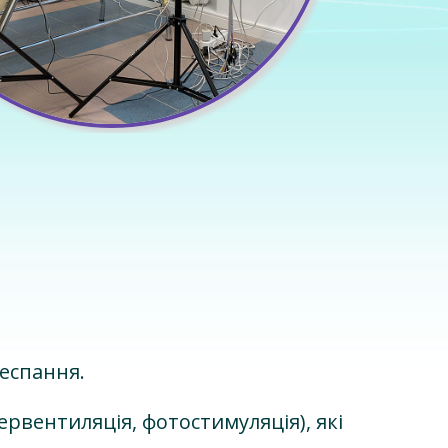
неспання.
ервентиляція, фотостимуляція), які