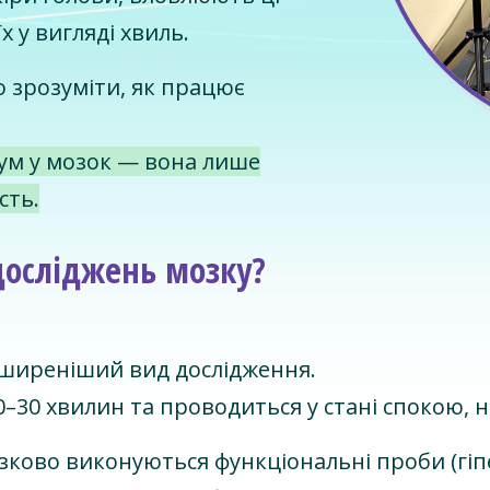
х у вигляді хвиль.
ю зрозуміти, як працює
рум у мозок — вона лише
сть.
 досліджень мозку?
иреніший вид дослідження.
–30 хвилин та проводиться у стані спокою, 
язково виконуються функціональні проби (гіп