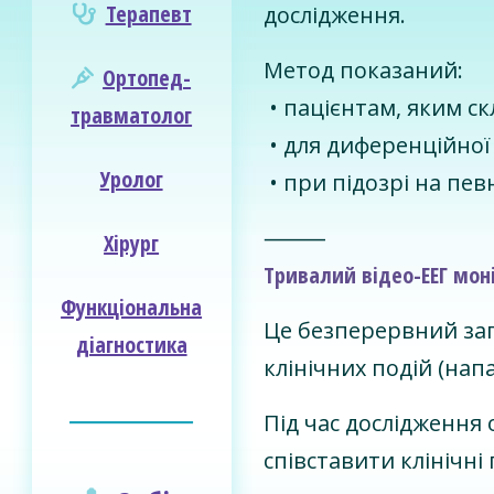
Терапевт
дослідження.
Метод показаний:
Ортопед-
• пацієнтам, яким с
травматолог
• для диференційної 
Уролог
• при підозрі на певн
⸻
Хірург
Тривалий відео-ЕЕГ мон
Функціональна
Це безперервний запи
діагностика
клінічних подій (напа
________________
Під час дослідження
співставити клінічн