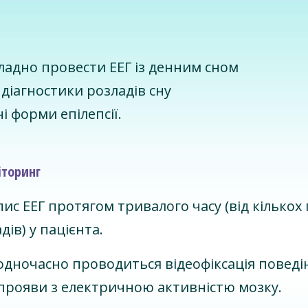
кладно провести ЕЕГ із денним сном
діагностики розладів сну
і форми епілепсії.
іторинг
с ЕЕГ протягом тривалого часу (від кількох г
дів) у пацієнта.
 одночасно проводиться відеофіксація поведі
і прояви з електричною активністю мозку.