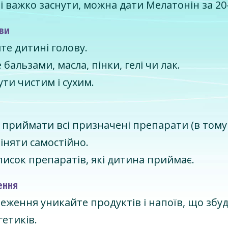
і важко заснути, можна дати Мелатонін за 20
ови
те дитині голову.
бальзами, масла, пінки, гелі чи лак.
ти чистим і сухим.
приймати всі призначені препарати (в тому 
іняти самостійно.
список препаратів, які дитина приймає.
ення
теження уникайте продуктів і напоїв, що збу
етиків.