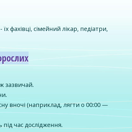
їх фахівці, сімейний лікар, педіатри,
орослих
ж зазвичай.
ни.
сну вночі (наприклад, лягти о 00:00 —
 під час дослідження.