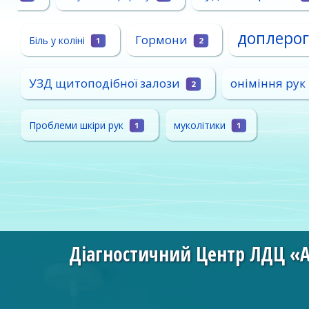
доплерог
Гормони
Біль у коліні
1
2
УЗД щитоподібної залози
оніміння рук
2
Проблеми шкіри рук
муколітики
1
1
Діагностичний Центр ЛДЦ «