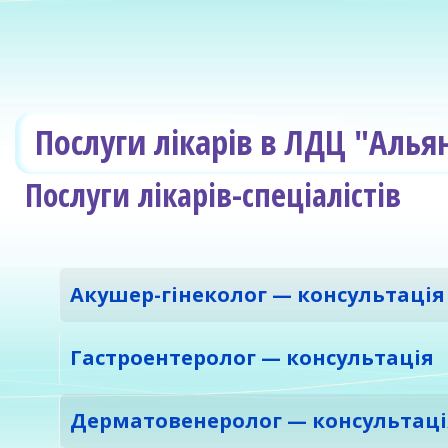
Послуги лікарів в ЛДЦ "Алья
Послуги лікарів-спеціалістів
Таблиця статей
Заголовок
Акушер-гінеколог — консультація
Гастроентеролог — консультація
Дерматовенеролог — консультаці