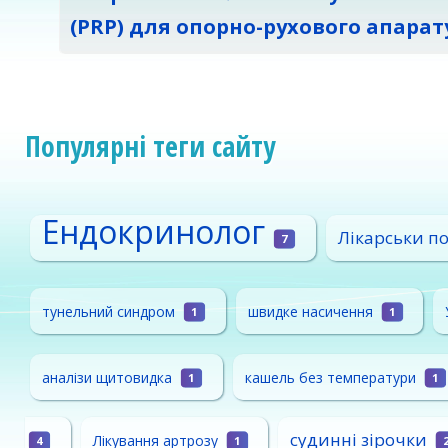
(PRP) для опорно-рухового апарат
Популярні теги сайту
Ендокринолог
Лікарськи п
7
тунельний синдром
швидке насичення
1
1
аналізи щитовидка
кашель без температури
1
1
судинні зірочки
Лікування артрозу
4
1