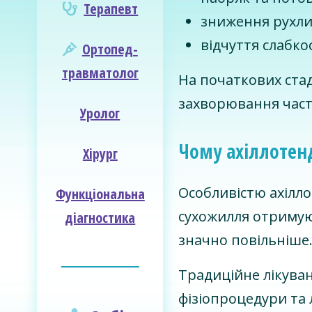
Терапевт
зниження рухли
відчуття слабко
Ортопед-
травматолог
На початкових стад
захворювання часто
Уролог
Чому ахіллотен
Хірург
Особливістю ахілло
Функціональна
сухожилля отримую
діагностика
значно повільніше
________________
Традиційне лікува
фізіопроцедури та 