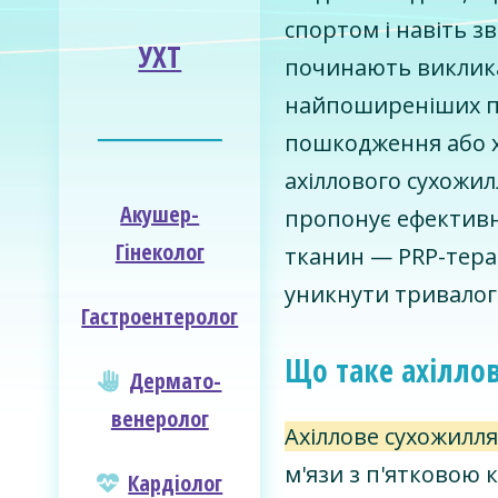
спортом і навіть з
УХТ
починають виклика
найпоширеніших п
________________
пошкодження або х
ахіллового сухожи
Акушер-
пропонує ефектив
Гінеколог
тканин — PRP-тера
уникнути тривалог
Гастроентеролог
Що таке ахілло
Дермато­
венеролог
Ахіллове сухожилл
м'язи з п'ятковою 
Кардіолог