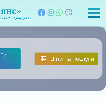
янс»
льна 25 (Дворцева)
ти
Ціни на послуги