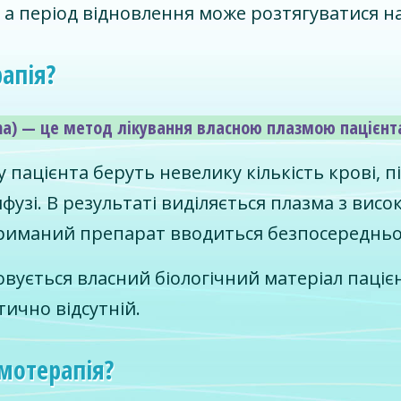
 а період відновлення може розтягуватися на 
апія?
asma) — це метод лікування власною плазмою пацієн
 пацієнта беруть невелику кількість крові, п
фузі. В результаті виділяється плазма з ви
триманий препарат вводиться безпосередньо
вується власний біологічний матеріал пацієн
ично відсутній.
мотерапія?