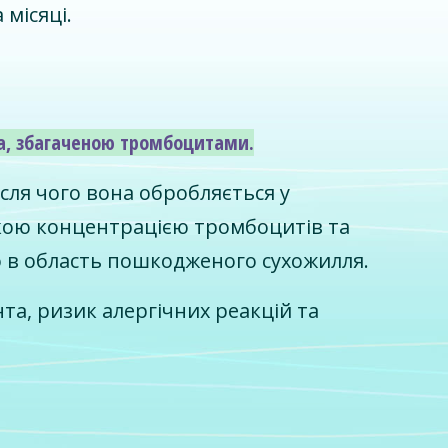
місяці.
та, збагаченою тромбоцитами.
ісля чого вона обробляється у
сокою концентрацією тромбоцитів та
 в область пошкодженого сухожилля.
та, ризик алергічних реакцій та