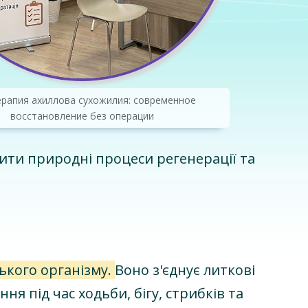
ерапия ахиллова сухожилия: современное
восстановление без операции
ити природні процеси регенерації та
ького організму.
Воно з'єднує литкові
я під час ходьби, бігу, стрибків та