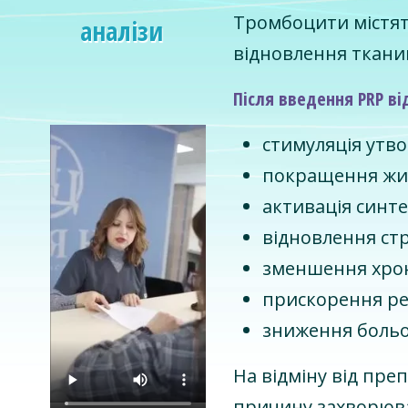
Тромбоцити містять
аналізи
відновлення ткани
Після введення PRP ві
стимуляція утв
покращення жи
активація синте
відновлення ст
зменшення хрон
прискорення ре
зниження больо
На відміну від пре
причину захворюв