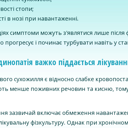
вості стопи;
сті в нозі при навантаженні.
іях симптоми можуть з'являтися лише після ф
 прогресує і починає турбувати навіть у ста
динопатія важко піддається лікуван
вого сухожилля є відносно слабке кровопостач
ть менше поживних речовин та кисню, тому
.
ння зазвичай включає обмеження навантажен
лікувальну фізкультуру. Однак при хронічно