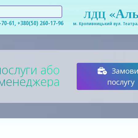
«Аль
ЛДЦ
-70-61
,
+380(50) 260-17-96
м. Кропивницький вул. Театра
ослуги або
Замови
д менеджера
послугу