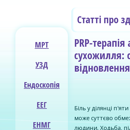
Статті про з
PRP-терапія 
МРТ
сухожилля: 
УЗД
відновлення 
Ендоскопія
ЕЕГ
Біль у ділянці п'ят
може суттєво обме
ЕНМГ
людини. Ходьба, пі