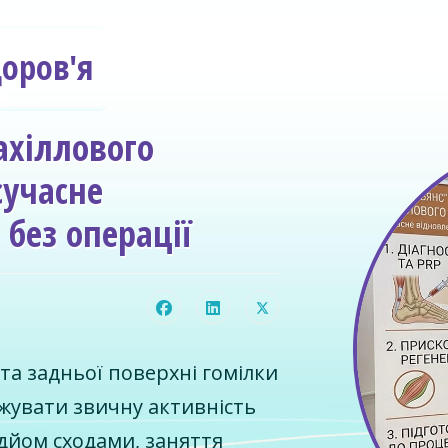
доров'я
ахіллового
сучасне
без операції
и та задньої поверхні гомілки
жувати звичну активність
дйом сходами, заняття