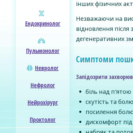
інших фізичних ак
Незважаючи на висо
Ендокринолог
відновлення після
дегенеративних зм
Пульмонолог
Симптоми пошк
Невролог
Запідозрити захворюв
Нефролог
біль над п'ятою
скутість та болю
Нейрохірург
посилення болю
Проктолог
дискомфорт під 
набряк та пото