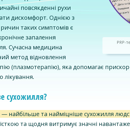
вичайні повсякденні рухи
ти дискомфорт. Однією з
ричин таких симптомів є
ронічне запалення
PRP-т
лля. Сучасна медицина
ний метод відновлення
пію (плазмотерапію), яка допомагає прискор
о лікування.
ве сухожилля?
я — найбільше та найміцніше сухожилля людс
кісткою та щодня витримує значні навантаженн