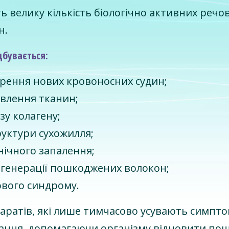
 велику кількість біологічно активних речо
н.
дбувається:
орення нових кровоносних судин;
влення тканин;
зу колагену;
руктури сухожилля;
ічного запалення;
генерації пошкоджених волокон;
вого синдрому.
паратів, які лише тимчасово усувають симпто
ання, допомагаючи організму відновити по