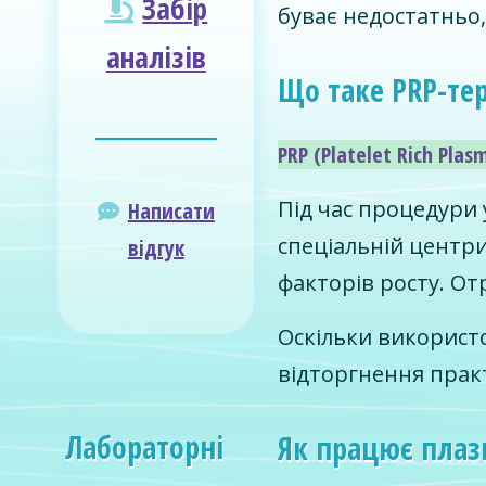
Забір
буває недостатньо,
аналізів
Що таке PRP-тер
________________
PRP (Platelet Rich Pl
Під час процедури у
Написати
спеціальній центри
відгук
факторів росту. О
Оскільки використо
відторгнення практ
Лабораторні
Як працює плаз