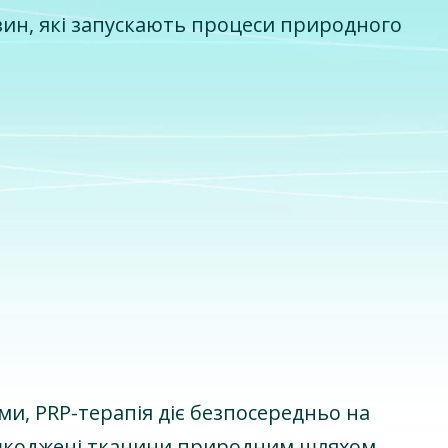
вин, які запускають процеси природного
ми, PRP-терапія діє безпосередньо на
шкоджені тканини природним шляхом.