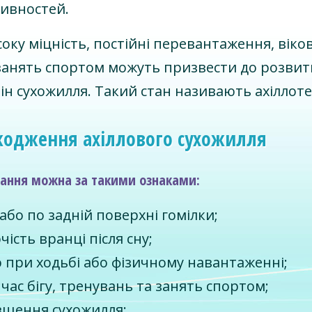
тивностей.
ку міцність, постійні перевантаження, віков
 занять спортом можуть призвести до розвит
ін сухожилля. Такий стан називають ахіллот
одження ахіллового сухожилля
ання можна за такими ознаками:
 або по задній поверхні гомілки;
чість вранці після сну;
 при ходьбі або фізичному навантаженні;
час бігу, тренувань та занять спортом;
вщення сухожилля;