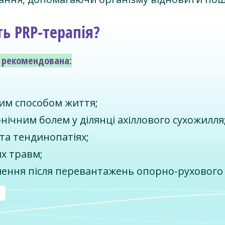
ь PRP-терапія?
 рекомендована:
им способом життя;
онічним болем у ділянці ахіллового сухожилля
та тендинопатіях;
х травм;
влення після перевантажень опорно-рухового