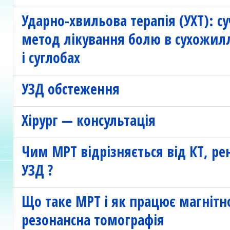
Ударно-хвильова терапія (УХТ): с
метод лікування болю в сухожилл
і суглобах
УЗД обстеження
Хірург — консультація
Чим МРТ відрізняється від КТ, ре
УЗД ?
Що таке МРТ і як працює магнітн
резонансна томографія