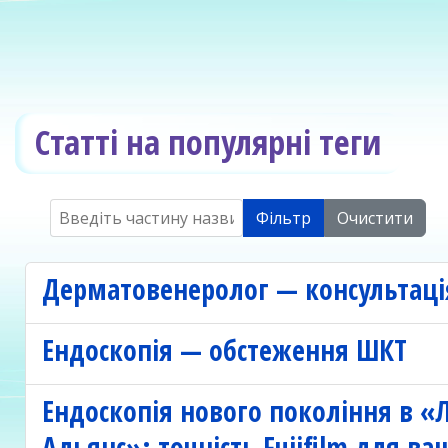
Статті на популярні теги
Введіть частину назви
Фільтр
Очистити
Дерматовенеролог — консультаці
Ендоскопія — обстеження ШКТ
Ендоскопія нового покоління в «
Альянс»: точність Fujifilm для ва